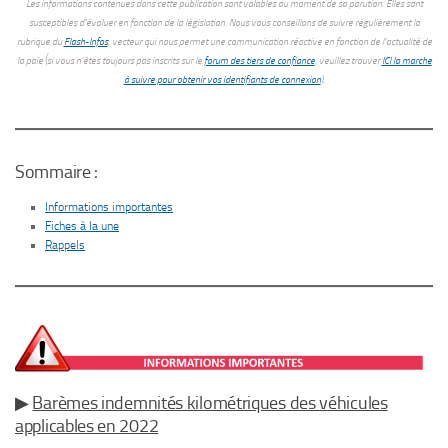
Les informations contenues dans cette publication sont valables au moment de sa parution. Elles sont
susceptibles d’évoluer en fonction de la législation.
Nous vous conseillons de suivre régulièrement la
rubrique du
Flash-Infos
, vecteur qui nous permet une communication réactive en fonction de l’actualité de
la paie (si vous n’êtes toujours pas inscrits sur le
forum des tiers de confiance
, veuillez trouver
ICI la marche
à suivre pour obtenir vos identifiants de connexion
).
Sommaire :
Informations importantes
Fiches à la une
Rappels
▶
Barèmes indemnités kilométriques des véhicules
applicables en 2022