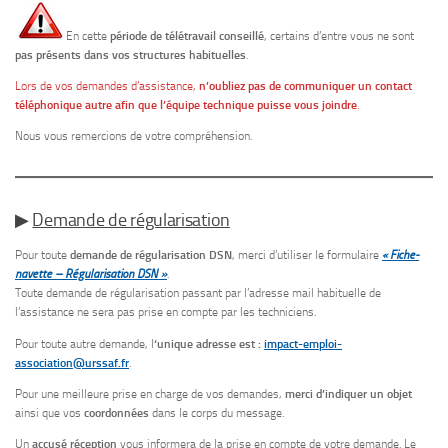
En cette
période de télétravail conseillé
, certains d’entre vous ne sont
pas présents dans vos structures habituelles
.
Lors de vos demandes d’assistance,
n’oubliez pas de communiquer un contact
téléphonique autre afin que l’équipe technique puisse vous joindre
.
Nous vous remercions de votre compréhension.
▶
Demande de régularisation
Pour toute
demande de régularisation DSN
, merci d’utiliser le formulaire
« Fiche-
navette – Régularisation DSN »
.
Toute demande de régularisation passant par l’adresse mail habituelle de
l’assistance ne sera pas prise en compte par les techniciens.
Pour toute autre demande, l
‘unique adresse est :
impact-emploi-
association@urssaf.fr
.
Pour une meilleure prise en charge de vos demandes,
merci d’indiquer un objet
ainsi que vos
coordonnées
dans le corps du message.
Un
accusé réception
vous informera de la prise en compte de votre demande. Le