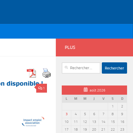
PLUS
Rechercher :
1
août 2026
L
M
M
J
V
S
D
1
2
3
4
5
6
7
8
9
10
11
12
13
14
15
16
17
18
19
20
21
22
23