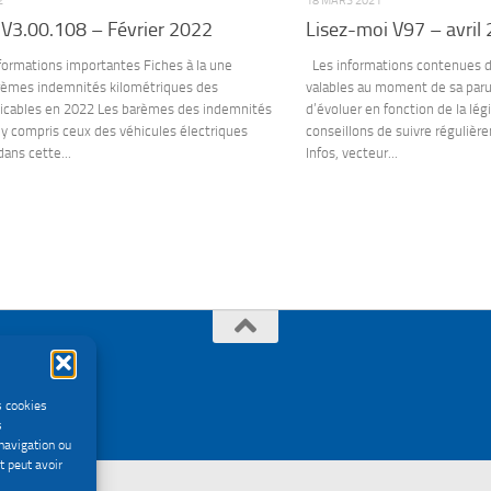
2
18 MARS 2021
 V3.00.108 – Février 2022
Lisez-moi V97 – avril
formations importantes Fiches à la une
Les informations contenues da
rèmes indemnités kilométriques des
valables au moment de sa parut
licables en 2022 Les barèmes des indemnités
d’évoluer en fonction de la lég
 y compris ceux des véhicules électriques
conseillons de suivre régulièr
dans cette...
Infos, vecteur...
s cookies
s
navigation ou
t peut avoir