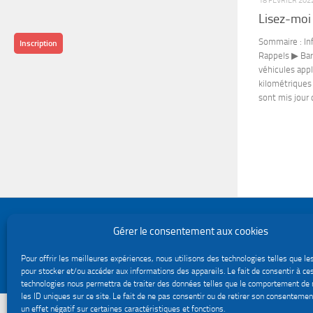
18 FÉVRIER 202
Lisez-moi
Sommaire : In
Inscription
Rappels ▶ Ba
véhicules app
kilométriques
sont mis jour 
Politique de confidentialité
Gérer le consentement aux cookies
Gestion des cookies
Le site du service Urssaf Impact emploi association © 2026. Tous droits réservés.
Pour offrir les meilleures expériences, nous utilisons des technologies telles que le
Fièrement propulsé par
- Conçu par
Thème Hueman
pour stocker et/ou accéder aux informations des appareils. Le fait de consentir à ce
technologies nous permettra de traiter des données telles que le comportement de 
les ID uniques sur ce site. Le fait de ne pas consentir ou de retirer son consentemen
un effet négatif sur certaines caractéristiques et fonctions.