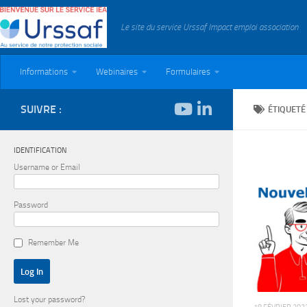
Skip to content
Le site du service Urssaf Impact emploi association
Informations
Webinaires
Formulaires
SUIVRE :
ÉTIQUETÉ
IDENTIFICATION
Username or Email
Password
Remember Me
Lost your password?