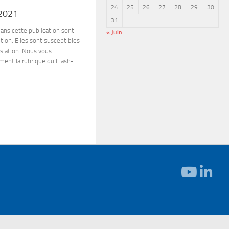
24
25
26
27
28
29
30
 2021
31
ns cette publication sont
« Juin
ion. Elles sont susceptibles
islation. Nous vous
ement la rubrique du Flash-