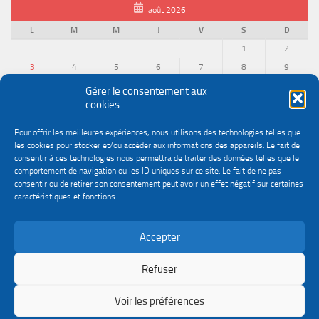
août 2026
L
M
M
J
V
S
D
1
2
3
4
5
6
7
8
9
10
11
12
13
14
15
16
Gérer le consentement aux
cookies
17
18
19
20
21
22
23
24
25
26
27
28
29
30
Pour offrir les meilleures expériences, nous utilisons des technologies telles que
31
les cookies pour stocker et/ou accéder aux informations des appareils. Le fait de
« Juin
consentir à ces technologies nous permettra de traiter des données telles que le
comportement de navigation ou les ID uniques sur ce site. Le fait de ne pas
consentir ou de retirer son consentement peut avoir un effet négatif sur certaines
caractéristiques et fonctions.
Accepter
Politique de confidentialité
Gestion des cookies
Le site du service Urssaf Impact emploi association © 2026. Tous droits réservés.
Refuser
Fièrement propulsé par
- Conçu par
Thème Hueman
Voir les préférences