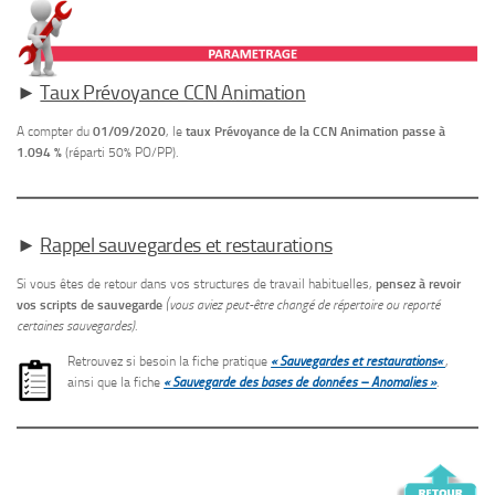
►
Taux Prévoyance CCN Animation
A compter du
01/09/2020
, le
taux Prévoyance de la CCN Animation passe à
1.094 %
(réparti 50% PO/PP).
►
Rappel sauvegardes et restaurations
Si vous êtes de retour dans vos structures de travail habituelles,
pensez à revoir
vos scripts de sauvegarde
(vous aviez peut-être changé de répertoire ou reporté
certaines sauvegardes)
.
Retrouvez si besoin la fiche pratique
« Sauvegardes et restauration
s
«
,
ainsi que la fiche
« Sauvegarde des bases de données – Anomalies »
.