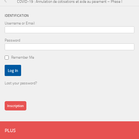
COVID-19 : Annulation de cotisations et aide au paiement – Phase I
IDENTIFICATION
Username or Email
Password
Remember Me
Lost your password?
Inscription
PLUS