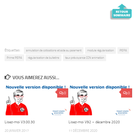
Étiquettes :
annulation de cotisations et aide au paiement
module régularisation
PEPA
Prime PEPA
régularisation de bulletins
taux prévoyance CCN animation
VOUS AIMEREZ AUSSI...
0
0
Lisez-moi V3.00.30
Lisez-moi V92 – décembre 2020
20 JANVIER 2017
11 DÉCEMBRE 2020