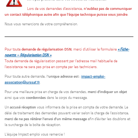
Lors de vos demandes d’assistance,
n’oubliez pas de communiquer
un contact téléphonique autre afin que l’équipe technique puisse vous joindre
.
Nous vous remercions de votre compréhension.
Pour toute
demande de régularisation DSN
, merci d’utiliser le formulaire
« Fiche-
navette – Régularisation DSN »
.
Toute demande de régularisation passant par l’adresse mail habituelle de
l’assistance ne sera pas prise en compte par les techniciens.
Pour toute autre demande, l
‘unique adresse est :
impact-emploi-
association@urssaf.fr
.
Pour une meilleure prise en charge de vos demandes,
merci d’indiquer un objet
ainsi que vos
coordonnées
dans le corps du message.
Un
accusé réception
vous informera de la prise en compte de votre demande. Le
délai de traitement des demandes pouvant varier selon la charge de l’assistance,
merci de ne pas réitérer l’envoi d’un même message
afin d’éviter les doublons et
la surcharge de la boîte de réception.
L’équipe Impact emploi vous remercie !