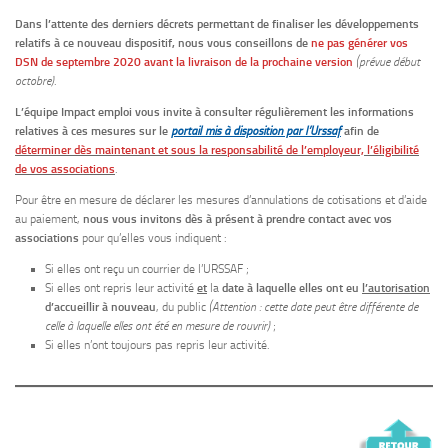
Dans l’attente des derniers décrets permettant de finaliser les développements
relatifs à ce nouveau dispositif, nous vous conseillons de
ne pas générer vos
DSN de septembre 2020 avant la livraison de la prochaine version
(prévue début
octobre)
.
L’équipe Impact emploi vous invite à consulter régulièrement les informations
relatives à ces mesures sur le
portail mis à disposition par l’Urssaf
afin de
déterminer dès maintenant et sous la responsabilité de l’employeur, l’éligibilité
de vos associations
.
Pour être en mesure de déclarer les mesures d’annulations de cotisations et d’aide
au paiement,
nous vous invitons dès à présent à prendre contact avec vos
associations
pour qu’elles vous indiquent :
Si elles ont reçu un courrier de l’URSSAF ;
Si elles ont repris leur activité
et
la
date à laquelle elles ont eu
l’autorisation
d’accueillir à nouveau
, du public
(Attention : cette date peut être différente de
celle à laquelle elles ont été en mesure de rouvrir)
;
Si elles n’ont toujours pas repris leur activité.