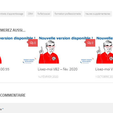
ontrats d'apprentissage
CRM
forfait social
formation professionnelle
heures supplémentaires
MEREZ AUSSI...
0
0
.00.55
Lisez-moi V82 – fév. 2020
Lisez-moi 
14 FÉVRIER 2020
1 OCTOBRE 20
N COMMENTAIRE
re
*