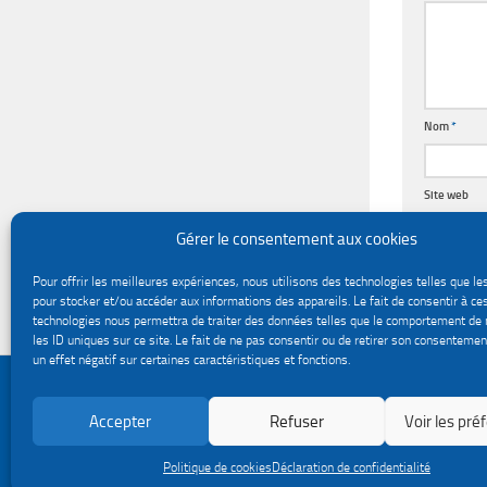
Nom
*
Site web
Gérer le consentement aux cookies
Pour offrir les meilleures expériences, nous utilisons des technologies telles que le
pour stocker et/ou accéder aux informations des appareils. Le fait de consentir à ce
technologies nous permettra de traiter des données telles que le comportement de 
les ID uniques sur ce site. Le fait de ne pas consentir ou de retirer son consentemen
un effet négatif sur certaines caractéristiques et fonctions.
Politique de confidentialité
Gestion des cookies
Accepter
Refuser
Voir les pré
Le site du service Urssaf Impact emploi association © 2026. Tous droits réservés.
Fièrement propulsé par
- Conçu par
Thème Hueman
Politique de cookies
Déclaration de confidentialité