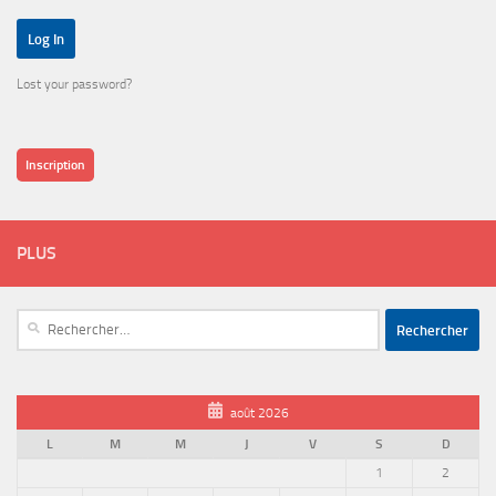
Lost your password?
Inscription
PLUS
Rechercher :
août 2026
L
M
M
J
V
S
D
1
2