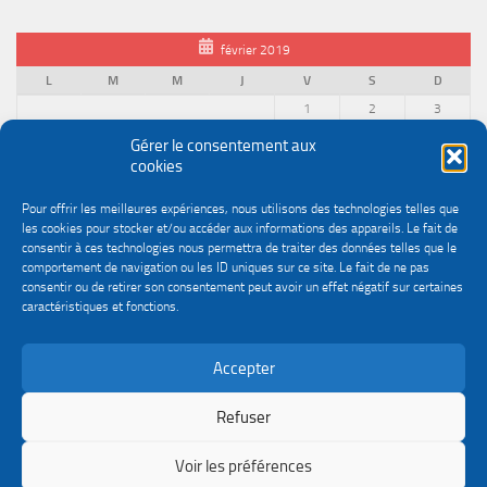
février 2019
L
M
M
J
V
S
D
1
2
3
4
5
6
7
8
9
10
Gérer le consentement aux
cookies
11
12
13
14
15
16
17
18
19
20
21
22
23
24
Pour offrir les meilleures expériences, nous utilisons des technologies telles que
25
26
27
28
les cookies pour stocker et/ou accéder aux informations des appareils. Le fait de
« Jan
Mar »
consentir à ces technologies nous permettra de traiter des données telles que le
comportement de navigation ou les ID uniques sur ce site. Le fait de ne pas
consentir ou de retirer son consentement peut avoir un effet négatif sur certaines
caractéristiques et fonctions.
Accepter
Politique de confidentialité
Gestion des cookies
Le site du service Urssaf Impact emploi association © 2026. Tous droits réservés.
Refuser
Fièrement propulsé par
- Conçu par
Thème Hueman
Voir les préférences