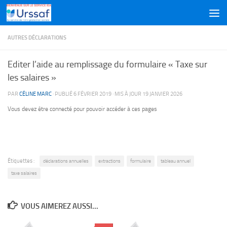
Skip to content
AUTRES DÉCLARATIONS
Editer l’aide au remplissage du formulaire « Taxe sur
les salaires »
PAR
CÉLINE MARC
· PUBLIÉ
6 FÉVRIER 2019
· MIS À JOUR
19 JANVIER 2026
Vous devez être connecté pour pouvoir accéder à ces pages
Étiquettes :
déclarations annuelles
extractions
formulaire
tableau annuel
taxe salaires
VOUS AIMEREZ AUSSI...