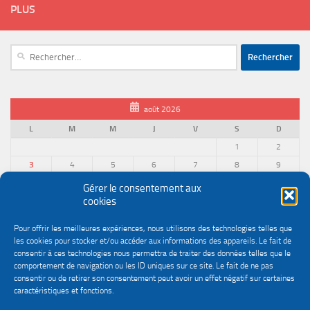
PLUS
Rechercher :
août 2026
L
M
M
J
V
S
D
1
2
3
4
5
6
7
8
9
10
11
12
13
14
15
16
Gérer le consentement aux
cookies
17
18
19
20
21
22
23
24
25
26
27
28
29
30
Pour offrir les meilleures expériences, nous utilisons des technologies telles que
31
les cookies pour stocker et/ou accéder aux informations des appareils. Le fait de
« Juin
consentir à ces technologies nous permettra de traiter des données telles que le
comportement de navigation ou les ID uniques sur ce site. Le fait de ne pas
consentir ou de retirer son consentement peut avoir un effet négatif sur certaines
caractéristiques et fonctions.