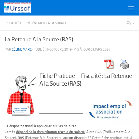
Skip to content
FISCALITÉ ET PRÉLÈVEMENT À LA SOURCE
2
La Retenue A la Source (RAS)
PAR
CÉLINE MARC
· PUBLIÉ
16 OCTOBRE 2019
· MIS À JOUR
6 MARS 2024
Fiche Pratique – Fiscalité : La Retenue
A la Source (RAS)
Le
dispositif fiscal à appliquer
sur les salaires
versés
dépend de la domiciliation fiscale du salarié
. Alors
PAS
(Prélèvement A la
Source),
RAS
(Retenue A la Source) ou
aucun dispositif
? Cette fiche pratique est là