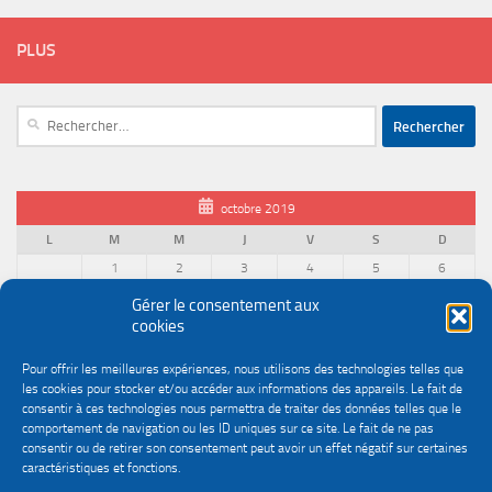
PLUS
Rechercher :
octobre 2019
L
M
M
J
V
S
D
1
2
3
4
5
6
7
8
9
10
11
12
13
Gérer le consentement aux
cookies
14
15
16
17
18
19
20
21
22
23
24
25
26
27
Pour offrir les meilleures expériences, nous utilisons des technologies telles que
28
29
30
31
les cookies pour stocker et/ou accéder aux informations des appareils. Le fait de
« Sep
Nov »
consentir à ces technologies nous permettra de traiter des données telles que le
comportement de navigation ou les ID uniques sur ce site. Le fait de ne pas
consentir ou de retirer son consentement peut avoir un effet négatif sur certaines
caractéristiques et fonctions.