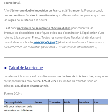
Source
(
RAS
).
Afin d’
éviter une double imposition en France et à l’étranger
, la France a conclu
des
conventions fiscales internationales
qui diffèrent selon les pays et qui fixent
les règles de la retenue à la source.
Il est donc
nécessaire de se référer à chacune d’elles
pour connaitre les
éventuelles dispositions spécifiques et les cas d’exonération à l’application d’une
retenue à la source en France. Toutes les conventions fiscales bilatérales sont
consultables sur le site
www.impots.gouv.fr
(Accédez à la rubrique « International »
puis recherchez une convention fiscale dans « Les conventions internationales »)
.
►
Calcul de la retenue
La retenue à la source est calculée suivant
un barème de trois tranches
, auxquelles
correspondent les taux de
0%, 12% et 20%
. Les limites de tranches sont, en
principe,
actualisées chaque année
.
Barème 2024 :