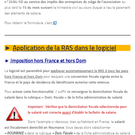
n°2494-SD au service des impôts des entreprises du siège de l’association
au
plus tard le
15 du mois suivant
le trimestre civil au cours duquel a lieu le paiement
des éléments de salaire.
Pour obtenir le formulaire, c’est
ICI
.
Application de la RAS dans le logiciel
►
►
Imposition hors France et hors Dom
Le
logiciel est paramétré pour
appliquer automatiquement la RAS à tous les pays
hors France et hors Dom
pour lesquels une
convention fiscale signée entre la
France et le pays de résidence du bénéficiaire autorise cette retenue
.
Pour
activer cette fonctionnalité
, il suffit de
renseigner la domiciliation fiscale du
salarié dans la rubrique « Dom. fiscale » de la fiche administrative du salarié
.
Important : Vérifiez que la domiciliation fiscale sélectionnée pour
le salarié soit correcte
avant
d’établir le bulletin de salaire.
Dans l’exemple ci-dessous, bien qu’habitant en France, le
salarié
est fiscalement domicilié en Roumanie
. Vous devez alors sélectionner
« ROUMANIE »
dans la rubrique
« Dom. Fiscale »
de la fiche administrative du salarié