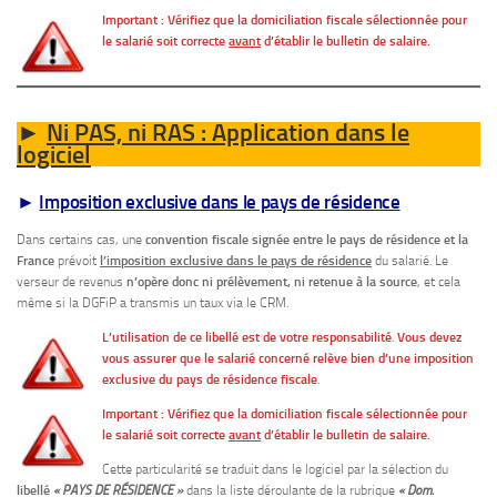
Important : Vérifiez que la domiciliation fiscale sélectionnée pour
le salarié soit correcte
avant
d’établir le bulletin de salaire.
Ni PAS, ni RAS : Application dans le
►
logiciel
►
Imposition exclusive dans le pays de résidence
Dans certains cas, une
convention fiscale signée entre le pays de résidence et la
France
prévoit
l’imposition exclusive dans le pays de résidence
du salarié. Le
verseur de revenus
n’opère donc ni prélèvement, ni retenue à la source
, et cela
même si la DGFiP a transmis un taux via le CRM.
L’utilisation de ce libellé est de votre responsabilité
.
Vous devez
vous assurer que le salarié concerné relève bien d’une imposition
exclusive du pays de résidence fiscale
.
Important : Vérifiez que la domiciliation fiscale sélectionnée pour
le salarié soit correcte
avant
d’établir le bulletin de salaire.
Cette particularité se traduit dans le logiciel par la sélection du
libellé
« PAYS DE RÉSIDENCE »
dans la liste déroulante de la rubrique
« Dom.