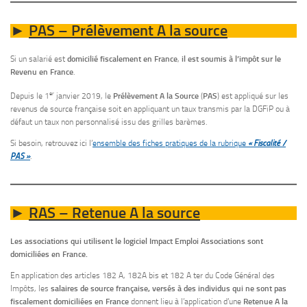
PAS – Prélèvement A la source
►
Si un salarié est
domicilié fiscalement en France
,
il est soumis à l’impôt sur le
Revenu en France
.
er
Depuis le 1
janvier 2019, le
Prélèvement A la Source
(
PAS
) est appliqué sur les
revenus de source française soit en appliquant un taux transmis par la DGFiP ou à
défaut un taux non personnalisé issu des grilles barèmes.
Si besoin, retrouvez ici l’
ensemble des fiches pratiques de la rubrique
« Fiscalité /
PAS »
.
RAS – Retenue A la source
►
Les associations qui utilisent le logiciel Impact Emploi Associations sont
domiciliées en France.
En application des articles 182 A, 182A bis et 182 A ter du Code Général des
Impôts, les
salaires de source française, versés à des individus qui ne sont pas
fiscalement domiciliées en France
donnent lieu à l’application d’une
Retenue A la