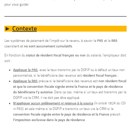
pour vous guider.
Contexte
►
Les systèmes de paiement de l’impôt sur le revenu, à savoir le
PAS
et la
RAS
coexistent et
ne sont
aucunement cumulatifs
.
En fonction du
statut de résident fiscal français ou non
du salarié, l’employeur doit
soit :
Appliquer le PAS
, avec le taux transmis par la DGFiP ou à défaut un taux non
personnalisé, si le bénéficiaire des revenus est
résident fiscal français
;
Appliquer la RAS
prévue si le bénéficiaire des revenus est
non résident fiscal
et que la convention fiscale signée entre la France et le pays de résidence
du bénéficiaire l’y autorise
. Dans ce cas, même si un taux est transmis par la
DGFIP via le CRM, il ne doit pas être appliqué.
N’appliquer aucun prélèvement ni retenue à la source
(ni article 182A du CGI
ni PAS)
, et cela même si la DGFiP a transmis un taux via le CRM si la
convention fiscale signée entre le pays de résidence et la France
prévoit
l’imposition exclusive dans le pays de résidence
.