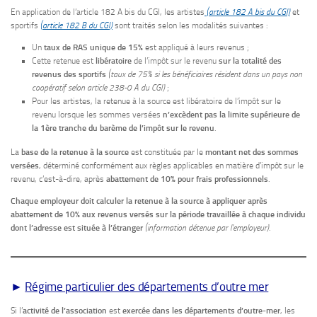
En application de l’article 182 A bis du CGI, les artistes
(article 182 A bis du CGI)
et
sportifs
(article 182 B du CGI)
sont traités selon les modalités suivantes :
Un
taux de RAS unique de 15%
est appliqué à leurs revenus ;
Cette retenue est
libératoire
de l’impôt sur le revenu
sur la totalité des
revenus des sportifs
(taux de 75% si les bénéficiaires résident dans un pays non
coopératif selon article 238-0 A du CGI)
;
Pour les artistes, la retenue à la source est libératoire de l’impôt sur le
revenu lorsque les sommes versées
n’excèdent pas la limite supérieure de
la 1ère tranche du barème de l’impôt sur le revenu
.
La
base de la retenue à la source
est constituée par le
montant net des sommes
versées
, déterminé conformément aux règles applicables en matière d’impôt sur le
revenu, c’est-à-dire, après
abattement de 10% pour frais professionnels
.
Chaque employeur doit calculer la retenue à la source à appliquer après
abattement de 10% aux revenus versés sur la période travaillée à chaque individu
dont l’adresse est située à l’étranger
(information détenue par l’employeur)
.
►
Régime particulier des départements d’outre mer
Si l’
activité de l’association
est
exercée dans les départements d’outre-mer
, les