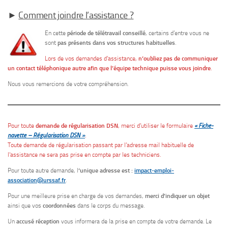
►
Comment joindre l’assistance ?
En cette
période de télétravail conseillé
, certains d’entre vous ne
sont
pas présents dans vos structures habituelles
.
Lors de vos demandes d’assistance,
n’oubliez pas de communiquer
un contact téléphonique autre afin que l’équipe technique puisse vous joindre
.
Nous vous remercions de votre compréhension.
Pour toute
demande de régularisation DSN
, merci d’utiliser le formulaire
« Fiche-
navette – Régularisation DSN »
.
Toute demande de régularisation passant par l’adresse mail habituelle de
l’assistance ne sera pas prise en compte par les techniciens.
Pour toute autre demande, l
‘unique adresse est :
impact-emploi-
association@urssaf.fr
.
Pour une meilleure prise en charge de vos demandes,
merci d’indiquer un objet
ainsi que vos
coordonnées
dans le corps du message.
Un
accusé réception
vous informera de la prise en compte de votre demande. Le