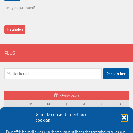
Lost your password?
Inscription
PLUS
Rechercher :
février 2021
L
M
M
J
V
S
D
1
2
3
4
5
6
7
Gérer le consentement aux
cookies
8
9
10
11
12
13
14
15
16
17
18
19
20
21
Pour offrir les meilleures expériences, nous utilisons des technologies telles que