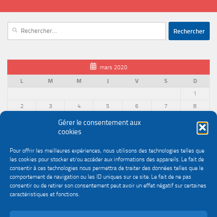
Rechercher :
mars 2020
L
M
M
J
V
S
D
1
2
3
4
5
6
7
8
9
10
11
12
13
14
15
Gérer le consentement aux
cookies
16
17
18
19
20
21
22
23
24
25
26
27
28
29
Pour offrir les meilleures expériences, nous utilisons des technologies telles que
30
31
les cookies pour stocker et/ou accéder aux informations des appareils. Le fait de
« Fév
Avr »
consentir à ces technologies nous permettra de traiter des données telles que le
comportement de navigation ou les ID uniques sur ce site. Le fait de ne pas
consentir ou de retirer son consentement peut avoir un effet négatif sur certaines
caractéristiques et fonctions.