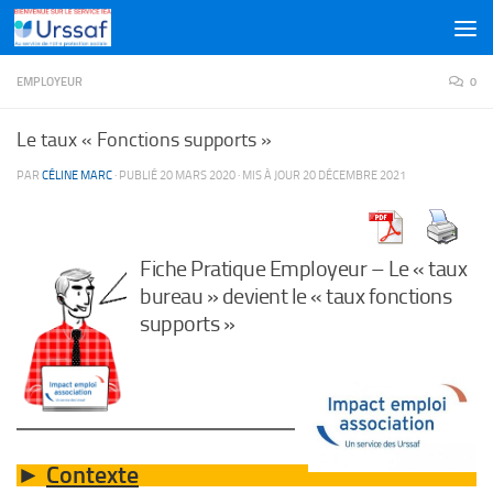
Skip to content
EMPLOYEUR
0
Le taux « Fonctions supports »
PAR
CÉLINE MARC
· PUBLIÉ
20 MARS 2020
· MIS À JOUR
20 DÉCEMBRE 2021
Fiche Pratique Employeur – Le « taux
bureau » devient le « taux fonctions
supports »
Contexte
►