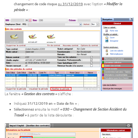
changement de code risque
au
31/12/2019
avec l’option
« Modifier la
période »
:
La fenêtre
« Gestion des contrats »
s’affiche :
Indiquez
31/12/2019 en
« Date de fin »
;
Sélectionnez
ensuite le motif
« 030 – Changement de Section Accident du
Travail »
à partir de la liste déroulante :