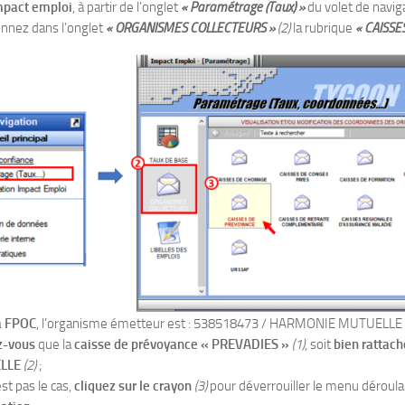
mpact emploi
, à partir de l’onglet
« Paramétrage (Taux) »
du volet de navig
onnez dans l’onglet
« ORGANISMES COLLECTEURS »
(2)
la rubrique
« CAISS
la FPOC
, l’organisme émetteur est : 538518473 / HARMONIE MUTUELLE
z-vous
que la
caisse de prévoyance « PREVADIES »
(1)
, soit
bien ratta
LLE
(2)
;
est pas le cas,
cliquez sur le crayon
(3)
pour déverrouiller le menu déroula