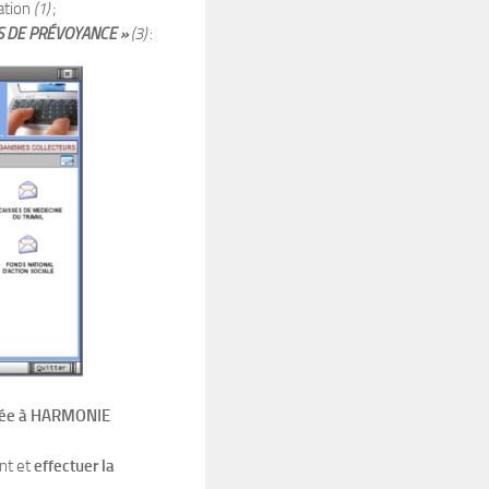
ation
(1)
;
ES DE PRÉVOYANCE »
(3)
:
chée à HARMONIE
nt et
effectuer la