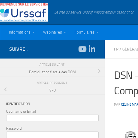
Skip to content
Le site du service Urssaf Impact emploi association
Informations
Webinaires
Formulaires
SUIVRE :
FP
/
GÉNÉRAL
ARTICLE SUIVANT
DSN –
Domiciliation fiscale des DOM
ARTICLE PRÉCÉDENT
Compl
V78
IDENTIFICATION
PAR
CÉLINE MA
Username or Email
Password