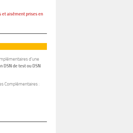
s et aisément prises en
omplémentaires d’une
on DSN de test ou DSN
smes Complémentaires :