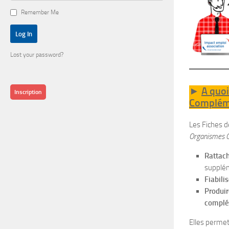
Remember Me
Lost your password?
►
A quoi
Inscription
Compléme
Les Fiches 
Organismes C
Rattach
supplém
Fiabili
Produir
complé
Elles permet