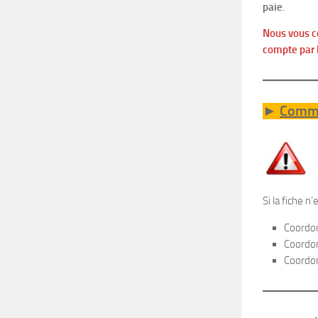
paie
.
Nous vous co
compte par 
►
Comme
Si la fiche 
Coordon
Coordon
Coordon