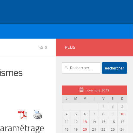
PLUS
0
Rechercher :
nismes
novembre 2019
L
M
M
J
V
S
D
1
2
3
4
5
6
7
8
9
10
11
12
13
14
15
16
17
 Paramétrage
18
19
20
21
22
23
24