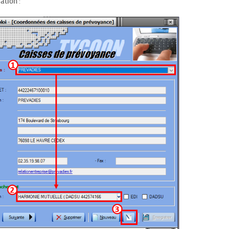
ation
: