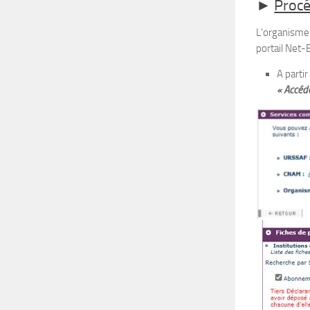
►
Procé
L’organisme 
portail Net-E
A parti
« Accéd