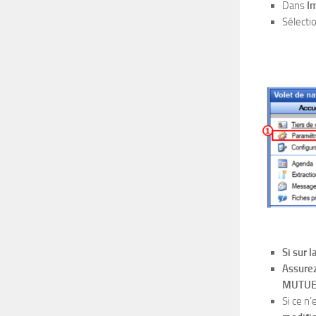
Dans
I
Sélecti
Si sur 
Assure
MUTUE
Si ce n’