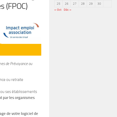
s (FPOC)
25
26
27
28
29
30
« Oct
Déc »
smes de Prévoyance ou
nce ou retraite
n ou ses établissements
nt par les organismes
ge de votre logiciel de