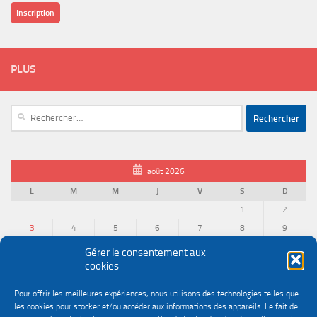
Inscription
PLUS
Rechercher :
août 2026
L
M
M
J
V
S
D
1
2
3
4
5
6
7
8
9
10
11
12
13
14
15
16
Gérer le consentement aux
cookies
17
18
19
20
21
22
23
24
25
26
27
28
29
30
Pour offrir les meilleures expériences, nous utilisons des technologies telles que
31
les cookies pour stocker et/ou accéder aux informations des appareils. Le fait de