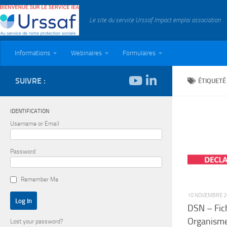
Skip to content
Le site du service Urssaf Impact emploi association
Informations
Webinaires
Formulaires
SUIVRE :
ÉTIQUETÉ
IDENTIFICATION
Username or Email
Password
Remember Me
10 NOVEMBRE 2
DSN – Fic
Organisme
Lost your password?