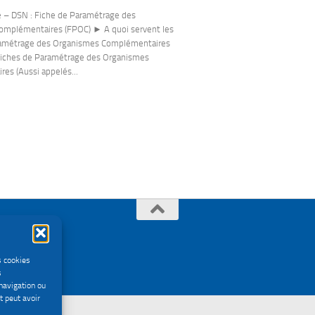
e – DSN : Fiche de Paramétrage des
omplémentaires (FPOC) ► A quoi servent les
ramétrage des Organismes Complémentaires
Fiches de Paramétrage des Organismes
es (Aussi appelés...
s cookies
s
navigation ou
t peut avoir