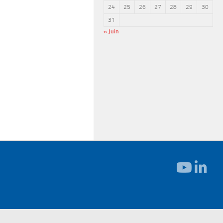
24
25
26
27
28
29
30
31
« Juin