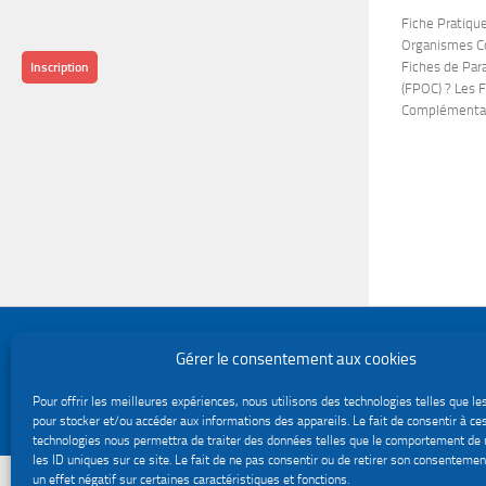
Fiche Pratiqu
Organismes C
Fiches de Pa
Inscription
(FPOC) ? Les 
Complémentair
Politique de confidentialité
Gérer le consentement aux cookies
Gestion des cookies
Le site du service Urssaf Impact emploi association © 2026. Tous droits réservés.
Pour offrir les meilleures expériences, nous utilisons des technologies telles que le
Fièrement propulsé par
- Conçu par
Thème Hueman
pour stocker et/ou accéder aux informations des appareils. Le fait de consentir à ce
technologies nous permettra de traiter des données telles que le comportement de 
les ID uniques sur ce site. Le fait de ne pas consentir ou de retirer son consentemen
un effet négatif sur certaines caractéristiques et fonctions.