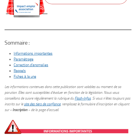
Sommaire :
Informations importantes
Paramétrage
Correction d’anomalies
Rappels
Fiches à la une
Les informations contenues dans cette publication sont valables au moment de sa
parution. Elles sont susceptibles d’évoluer en fonction de la législation.
Nous vous
conseillons de suivre régulièrement la rubrique du
Flash-Infos
. Si vous n’êtes toujours pas
inscrits sur le
site des tiers de confiance
, remplissez le formulaire d’inscription en cliquant
sur «
Inscription
» de la page d’accueil.