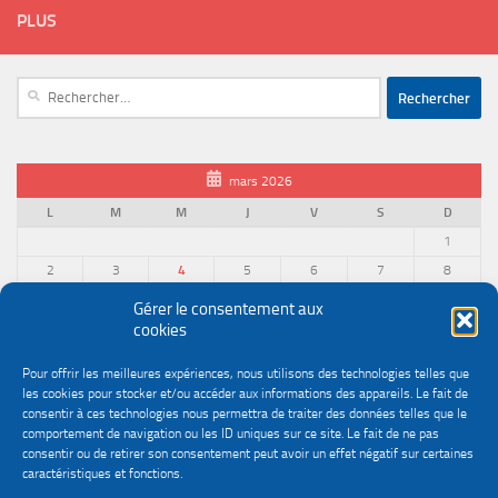
PLUS
Rechercher :
mars 2026
L
M
M
J
V
S
D
1
2
3
4
5
6
7
8
9
10
11
12
13
14
15
Gérer le consentement aux
cookies
16
17
18
19
20
21
22
23
24
25
26
27
28
29
Pour offrir les meilleures expériences, nous utilisons des technologies telles que
30
31
les cookies pour stocker et/ou accéder aux informations des appareils. Le fait de
« Fév
Avr »
consentir à ces technologies nous permettra de traiter des données telles que le
comportement de navigation ou les ID uniques sur ce site. Le fait de ne pas
consentir ou de retirer son consentement peut avoir un effet négatif sur certaines
caractéristiques et fonctions.