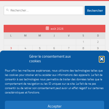
Rechercher :
août 2026
L
M
M
J
V
S
D
1
2
3
4
5
6
7
8
9
10
11
12
13
14
15
16
Gérer le consentement aux
cookies
17
18
19
20
21
22
23
24
25
26
27
28
29
30
Pour offrir les meilleures expériences, nous utilisons des technologies telles que
31
les cookies pour stocker et/ou accéder aux informations des appareils. Le fait de
« Juin
consentir à ces technologies nous permettra de traiter des données telles que le
comportement de navigation ou les ID uniques sur ce site. Le fait de ne pas
consentir ou de retirer son consentement peut avoir un effet négatif sur certaines
caractéristiques et fonctions.
Accepter
Politique de confidentialité