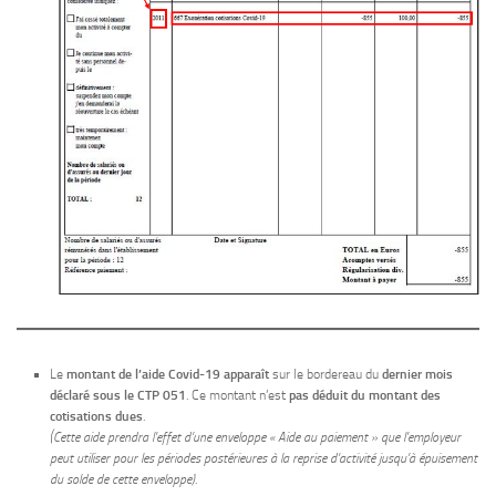
Le
montant de l’aide Covid-19 apparaît
sur le bordereau du
dernier mois
déclaré
sous le CTP 051
. Ce montant n’est
pas déduit du montant des
cotisations dues
.
(Cette aide prendra l’effet d’une enveloppe « Aide au paiement » que l’employeur
peut utiliser
pour les périodes postérieures à la reprise d’activité jusqu’à épuisement
du solde de cette enveloppe)
.