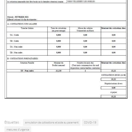
Étiquettes :
annulation de cotisations et aide au paiement
COVID-19
mesures d'urgence