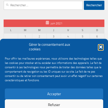
Rechercher :
juin 2021
L
M
M
J
V
S
D
1
2
3
4
5
6
7
8
9
10
11
12
13
Gérer le consentement aux
cookies
14
15
16
17
18
19
20
21
22
23
24
25
26
27
Pour offrir les meilleures expériences, nous utilisons des technologies telles que
28
29
30
les cookies pour stocker et/ou accéder aux informations des appareils. Le fait de
« Mai
Juil »
consentir à ces technologies nous permettra de traiter des données telles que le
comportement de navigation ou les ID uniques sur ce site. Le fait de ne pas
consentir ou de retirer son consentement peut avoir un effet négatif sur certaines
caractéristiques et fonctions.
Accepter
Politique de confidentialité
Gestion des cookies
Le site du service Urssaf Impact emploi association © 2026. Tous droits réservés.
Refuser
Fièrement propulsé par
- Conçu par
Thème Hueman