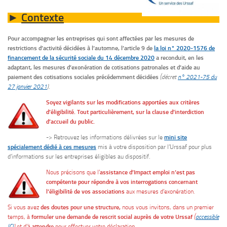
Contexte
►
Pour accompagner les entreprises qui sont
affectées par les mesures de
restrictions d’activité décidées à l’automne, l’article 9 de
la loi n° 2020-1576 de
financement de la sécurité sociale du 14 décembre 2020
a reconduit, en les
adaptant, les mesures d’exonération de cotisations patronales et d’aide au
paiement des cotisations sociales précédemment décidées
(décret
n° 2021-75 du
27 janvier 2021
)
.
Soyez vigilants sur les modifications apportées aux critères
d’éligibilité. Tout particulièrement, sur la clause d’interdiction
d’accueil du public.
-> Retrouvez les informations délivrées sur le
mini site
spécialement dédié à ces mesures
mis à votre disposition par l’Urssaf pour plus
d’informations sur les entreprises éligibles au dispositif.
Nous précisons que l’
assistance d’Impact emploi n’est pas
compétente pour répondre à vos interrogations concernant
l’éligibilité de vos associations
aux mesures d’exonération.
Si vous avez
des doutes pour une structure,
nous vous invitons, dans un premier
temps, à
formuler une demande de rescrit social auprès de votre Urssaf
(
accessible
ICI
)
et d’à
attendre
pour effectuer votre déclaration.