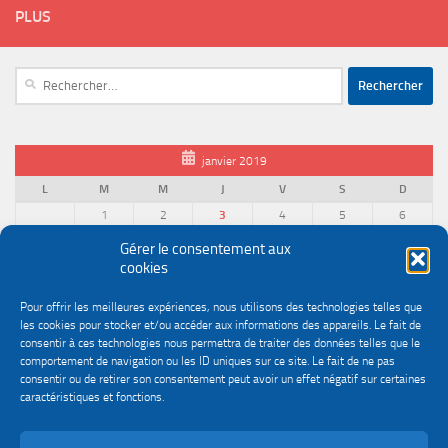
PLUS
Rechercher :
janvier 2019
L
M
M
J
V
S
D
1
2
3
4
5
6
7
8
9
10
11
12
13
Gérer le consentement aux
cookies
14
15
16
17
18
19
20
21
22
23
24
25
26
27
Pour offrir les meilleures expériences, nous utilisons des technologies telles que
28
29
30
31
les cookies pour stocker et/ou accéder aux informations des appareils. Le fait de
« Déc
Fév »
consentir à ces technologies nous permettra de traiter des données telles que le
comportement de navigation ou les ID uniques sur ce site. Le fait de ne pas
consentir ou de retirer son consentement peut avoir un effet négatif sur certaines
caractéristiques et fonctions.