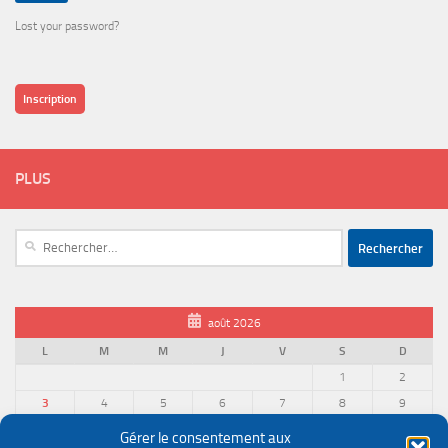
Lost your password?
Inscription
PLUS
Rechercher :
août 2026
L
M
M
J
V
S
D
1
2
3
4
5
6
7
8
9
10
11
12
13
14
15
16
Gérer le consentement aux