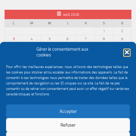
août 2026
L
M
M
J
V
S
D
1
2
3
4
5
6
7
8
9
10
11
12
13
14
15
16
Gérer le consentement aux
cookies
17
18
19
20
21
22
23
24
25
26
27
28
29
30
Pour offrir les meilleures expériences, nous utilisons des technologies telles que
31
les cookies pour stocker et/ou accéder aux informations des appareils. Le fait de
« Juin
consentir à ces technologies nous permettra de traiter des données telles que le
comportement de navigation ou les ID uniques sur ce site. Le fait de ne pas
consentir ou de retirer son consentement peut avoir un effet négatif sur certaines
caractéristiques et fonctions.
Accepter
Politique de confidentialité
Gestion des cookies
Le site du service Urssaf Impact emploi association © 2026. Tous droits réservés.
Refuser
Fièrement propulsé par
- Conçu par
Thème Hueman