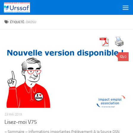
Skip to content
ÉTIQUETÉ :
DADSU
0
23 MAI 2019
Lisez-moi V75
– Sommaire – Informations importantes Prélèvement A la Source DSN