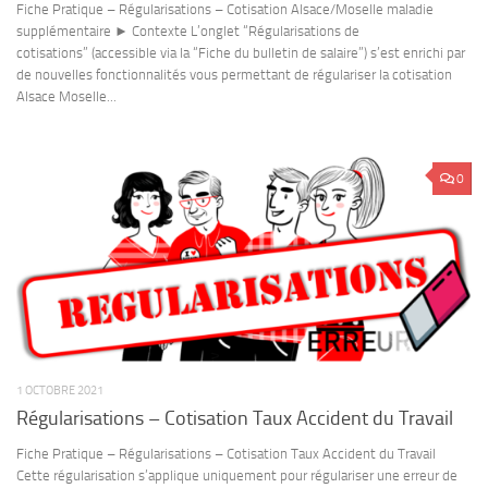
Fiche Pratique – Régularisations – Cotisation Alsace/Moselle maladie
supplémentaire ► Contexte L’onglet “Régularisations de
cotisations” (accessible via la “Fiche du bulletin de salaire”) s’est enrichi par
de nouvelles fonctionnalités vous permettant de régulariser la cotisation
Alsace Moselle...
0
1 OCTOBRE 2021
Régularisations – Cotisation Taux Accident du Travail
Fiche Pratique – Régularisations – Cotisation Taux Accident du Travail
Cette régularisation s’applique uniquement pour régulariser une erreur de