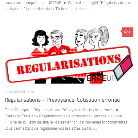
taux, communiquée par l’URSSAF. ► Contexte L’onglet “Régularisations de
cotisations” (accessible via la “Fiche du bulletin de...
0
18 NOVEMBRE 2020
Régularisations – Prévoyance. Cotisation erronée
Fiche Pratique – Régularisations. Prévoyance. Cotisation erronée ►
Contexte L’onglet « Régularisations de cotisations » (accessible via la
« Fiche du bulletin de salaire ») s’est enrichi de nouvelles fonctionnalités
vous permettant de régulariser vos assiettes ou taux...