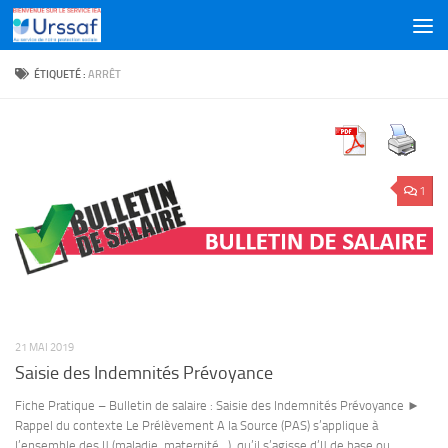
Skip to content
ÉTIQUETÉ :
ARRÊT
1
21 MAI 2019
Saisie des Indemnités Prévoyance
Fiche Pratique – Bulletin de salaire : Saisie des Indemnités Prévoyance ►
Rappel du contexte Le Prélèvement A la Source (PAS) s’applique à
l’ensemble des IJ (maladie, maternité…), qu’il s’agisse d’IJ de base ou...