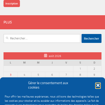
Inscription
PLUS
Rechercher :
août 2026
L
M
M
J
V
S
D
1
2
3
4
5
6
7
8
9
10
11
12
13
14
15
16
Gérer le consentement aux
cookies
17
18
19
20
21
22
23
24
25
26
27
28
29
30
Pour offrir les meilleures expériences, nous utilisons des technologies telles que
31
les cookies pour stocker et/ou accéder aux informations des appareils. Le fait de
« Juin