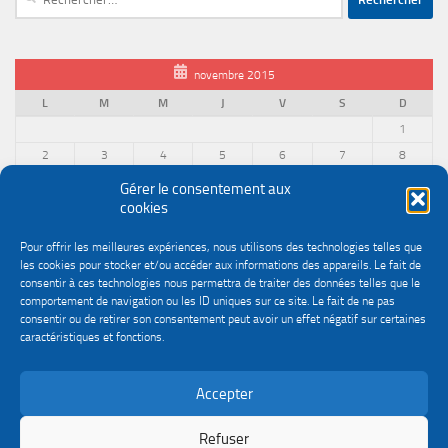
novembre 2015
L
M
M
J
V
S
D
1
2
3
4
5
6
7
8
9
10
11
12
13
14
15
Gérer le consentement aux
cookies
16
17
18
19
20
21
22
23
24
25
26
27
28
29
Pour offrir les meilleures expériences, nous utilisons des technologies telles que
30
les cookies pour stocker et/ou accéder aux informations des appareils. Le fait de
« Oct
Déc »
consentir à ces technologies nous permettra de traiter des données telles que le
comportement de navigation ou les ID uniques sur ce site. Le fait de ne pas
consentir ou de retirer son consentement peut avoir un effet négatif sur certaines
caractéristiques et fonctions.
Accepter
Politique de confidentialité
Gestion des cookies
Le site du service Urssaf Impact emploi association © 2026. Tous droits réservés.
Refuser