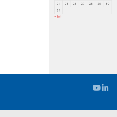
24
25
26
27
28
29
30
31
« Juin