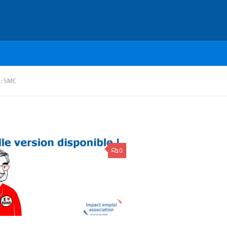
 :
SMC
0