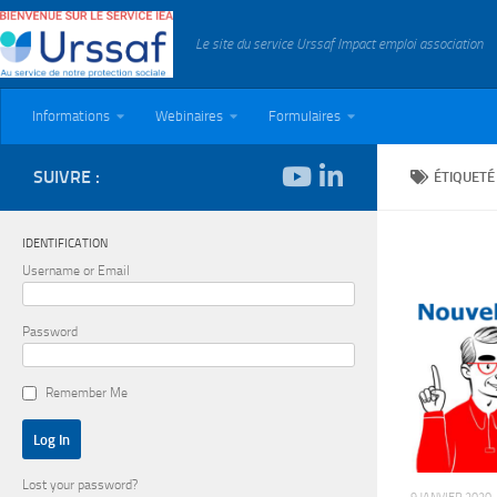
Skip to content
Le site du service Urssaf Impact emploi association
Informations
Webinaires
Formulaires
SUIVRE :
ÉTIQUETÉ
IDENTIFICATION
Username or Email
Password
Remember Me
Lost your password?