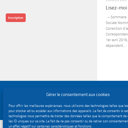
9 JANVIER 2020
Lisez-moi
– Sommaire – 
Inscription
Sociale Nomina
Correction d’
Correspondanc
1er avril 2019
dépendent...
Politique de confidentialité
Gérer le consentement aux cookies
Gestion des cookies
Le site du service Urssaf Impact emploi association © 2026. Tous droits réservés.
Pour offrir les meilleures expériences, nous utilisons des technologies telles que le
Fièrement propulsé par
- Conçu par
Thème Hueman
pour stocker et/ou accéder aux informations des appareils. Le fait de consentir à ce
technologies nous permettra de traiter des données telles que le comportement de 
les ID uniques sur ce site. Le fait de ne pas consentir ou de retirer son consentemen
un effet négatif sur certaines caractéristiques et fonctions.