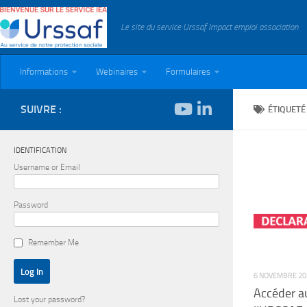
Skip to content
Le site du service Urssaf Impact emploi association
Informations
Webinaires
Formulaires
SUIVRE :
ÉTIQUETÉ
IDENTIFICATION
Username or Email
Password
Remember Me
6 NOVEMBRE 20
Accéder a
Lost your password?