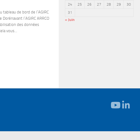
24
25
26
27
28
29
30
u tableau de bord de l’AGIRC
31
e Dorénavant l’AGIRC ARRCO
« Juin
abilisation des données
ela vous...