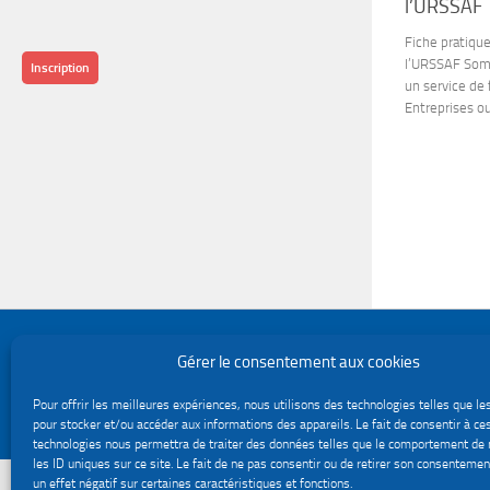
l’URSSAF
Fiche pratiqu
l’URSSAF Somm
Inscription
un service de 
Entreprises o
Politique de confidentialité
Gérer le consentement aux cookies
Gestion des cookies
Le site du service Urssaf Impact emploi association © 2026. Tous droits réservés.
Pour offrir les meilleures expériences, nous utilisons des technologies telles que le
Fièrement propulsé par
- Conçu par
Thème Hueman
pour stocker et/ou accéder aux informations des appareils. Le fait de consentir à ce
technologies nous permettra de traiter des données telles que le comportement de 
les ID uniques sur ce site. Le fait de ne pas consentir ou de retirer son consentemen
un effet négatif sur certaines caractéristiques et fonctions.