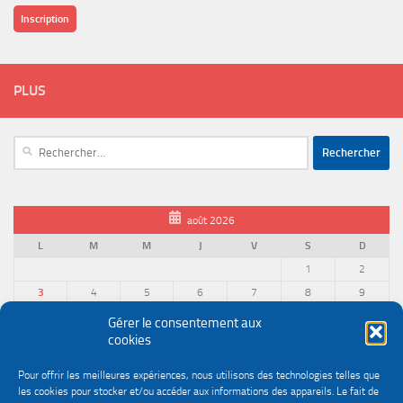
Inscription
PLUS
Rechercher :
août 2026
L
M
M
J
V
S
D
1
2
3
4
5
6
7
8
9
10
11
12
13
14
15
16
Gérer le consentement aux
cookies
17
18
19
20
21
22
23
24
25
26
27
28
29
30
Pour offrir les meilleures expériences, nous utilisons des technologies telles que
31
les cookies pour stocker et/ou accéder aux informations des appareils. Le fait de