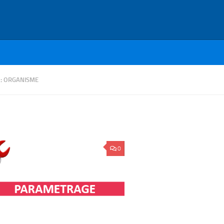
 :
ORGANISME
0