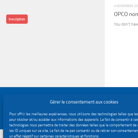
5 NOVEMBRE 20
OPCO non 
Inscription
You don’t hav
Politique de confidentialité
Gérer le consentement aux cookies
Gestion des cookies
Le site du service Urssaf Impact emploi association © 2026. Tous droits réservés.
Pour offrir les meilleures expériences, nous utilisons des technologies telles que le
Fièrement propulsé par
- Conçu par
Thème Hueman
pour stocker et/ou accéder aux informations des appareils. Le fait de consentir à ce
technologies nous permettra de traiter des données telles que le comportement de 
les ID uniques sur ce site. Le fait de ne pas consentir ou de retirer son consentemen
un effet négatif sur certaines caractéristiques et fonctions.