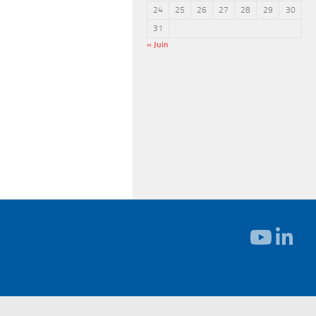
24
25
26
27
28
29
30
31
« Juin