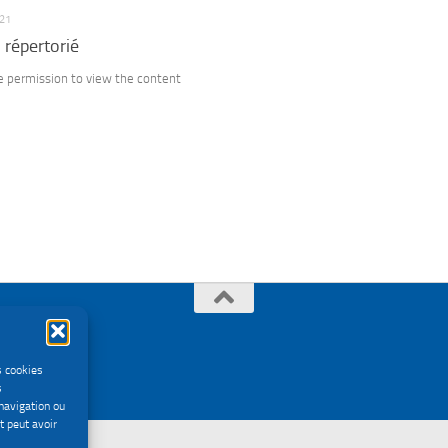
21
répertorié
e permission to view the content
s cookies
s
navigation ou
t peut avoir