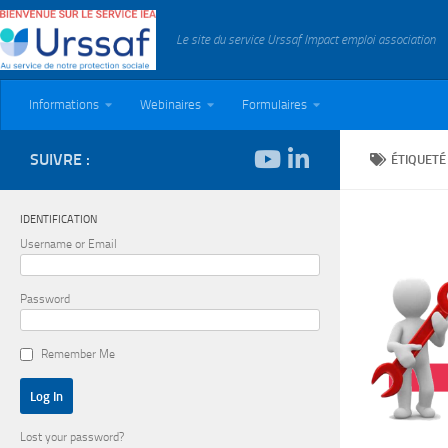
Skip to content
Le site du service Urssaf Impact emploi association
Informations
Webinaires
Formulaires
SUIVRE :
ÉTIQUETÉ
IDENTIFICATION
Username or Email
Password
Remember Me
Lost your password?