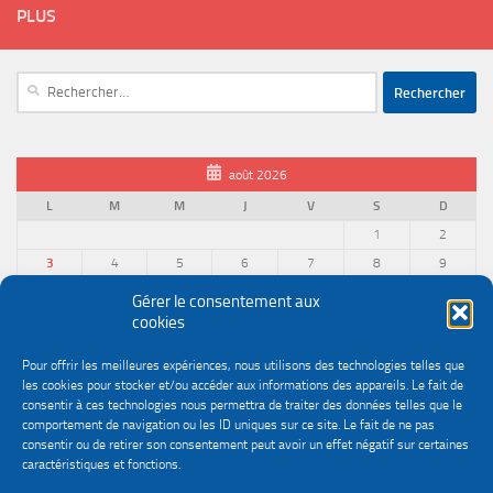
PLUS
Rechercher :
août 2026
L
M
M
J
V
S
D
1
2
3
4
5
6
7
8
9
10
11
12
13
14
15
16
Gérer le consentement aux
cookies
17
18
19
20
21
22
23
24
25
26
27
28
29
30
Pour offrir les meilleures expériences, nous utilisons des technologies telles que
31
les cookies pour stocker et/ou accéder aux informations des appareils. Le fait de
« Juin
consentir à ces technologies nous permettra de traiter des données telles que le
comportement de navigation ou les ID uniques sur ce site. Le fait de ne pas
consentir ou de retirer son consentement peut avoir un effet négatif sur certaines
caractéristiques et fonctions.