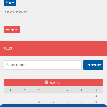
Lost your password?
Inscription
PLUS
Rechercher :
août 2026
L
M
M
J
V
S
D
1
2
3
4
5
6
7
8
9