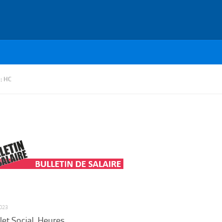
 :
HC
023
et Social. Heures