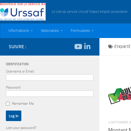
Skip to content
Le site du service Urssaf Impact emploi association
Informations
Webinaires
Formulaires
SUIVRE :
ÉTIQUETÉ
IDENTIFICATION
Username or Email
Password
Remember Me
4 SEPTEMBRE 2
Lost your password?
Montant N