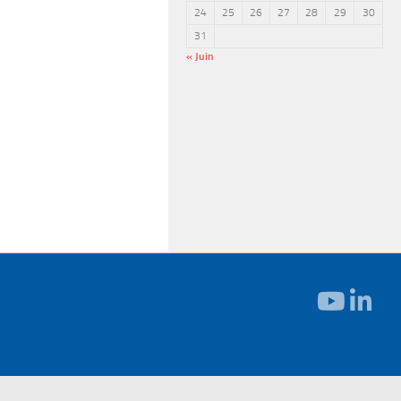
24
25
26
27
28
29
30
31
« Juin