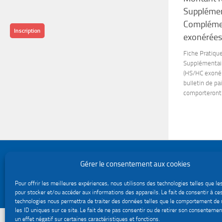
Supplémen
Complémen
Inscription
exonérées
Fiche Pratiqu
Supplémentai
(HS/HC exonér
bulletin de pa
comporteront 
Politique de confidentialité
Gérer le consentement aux cookies
Gestion des cookies
Le site du service Urssaf Impact emploi association © 2026. Tous droits réservés.
Pour offrir les meilleures expériences, nous utilisons des technologies telles que le
Fièrement propulsé par
- Conçu par
Thème Hueman
pour stocker et/ou accéder aux informations des appareils. Le fait de consentir à ce
technologies nous permettra de traiter des données telles que le comportement de 
les ID uniques sur ce site. Le fait de ne pas consentir ou de retirer son consentemen
un effet négatif sur certaines caractéristiques et fonctions.