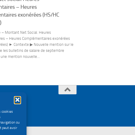
taires – Heures
taires exonérées (HS/HC
)
e – Montant Net Social. Heures
res – Heures Complémentaires exonérées
ées) ► Contexte ▶ Nouvelle mention sur le
ie les bulletins de salaire de septembre
une mention nouvelle...
s cookies
s
navigation ou
t peut avoir