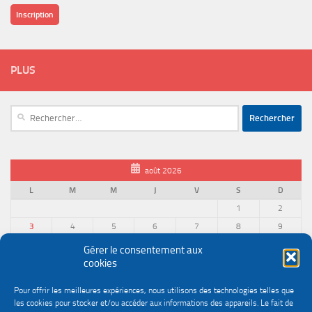
Inscription
PLUS
Rechercher :
août 2026
L
M
M
J
V
S
D
1
2
3
4
5
6
7
8
9
10
11
12
13
14
15
16
Gérer le consentement aux
cookies
17
18
19
20
21
22
23
24
25
26
27
28
29
30
Pour offrir les meilleures expériences, nous utilisons des technologies telles que
31
les cookies pour stocker et/ou accéder aux informations des appareils. Le fait de