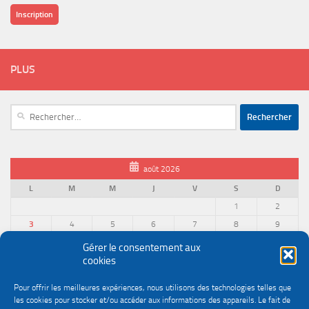
Inscription
PLUS
Rechercher :
août 2026
L
M
M
J
V
S
D
1
2
3
4
5
6
7
8
9
10
11
12
13
14
15
16
Gérer le consentement aux
cookies
17
18
19
20
21
22
23
24
25
26
27
28
29
30
Pour offrir les meilleures expériences, nous utilisons des technologies telles que
31
les cookies pour stocker et/ou accéder aux informations des appareils. Le fait de