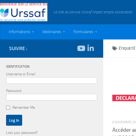
Skip to content
Le site du service Urssaf Impact emploi association
Informations
Webinaires
Formulaires
SUIVRE :
ÉTIQUETÉ
IDENTIFICATION
Username or Email
Password
Remember Me
6 NOVEMBRE 20
Accéder a
Lost your password?