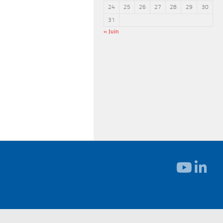
24
25
26
27
28
29
30
31
« Juin