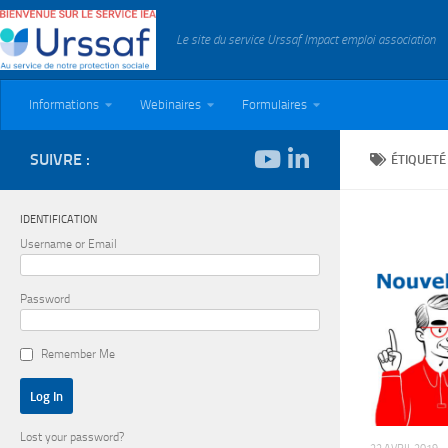
Skip to content
Le site du service Urssaf Impact emploi association
Informations
Webinaires
Formulaires
SUIVRE :
ÉTIQUETÉ
IDENTIFICATION
Username or Email
Password
Remember Me
Lost your password?