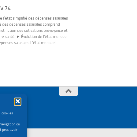
 V 74
 l’état simplifié des dépenses salariales
fié des dépenses salariales comprend
istinction des cotisations prévoyance et
e santé. ► Évolution de l’état mensuel
épenses salariales L’état mensuel...
s cookies
s
navigation ou
t peut avoir