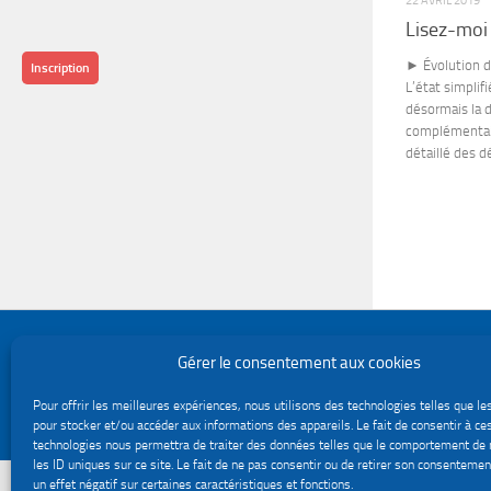
22 AVRIL 2019
Lisez-moi
► Évolution de
Inscription
L’état simpli
désormais la d
complémentair
détaillé des d
Politique de confidentialité
Gérer le consentement aux cookies
Gestion des cookies
Le site du service Urssaf Impact emploi association © 2026. Tous droits réservés.
Pour offrir les meilleures expériences, nous utilisons des technologies telles que le
Fièrement propulsé par
- Conçu par
Thème Hueman
pour stocker et/ou accéder aux informations des appareils. Le fait de consentir à ce
technologies nous permettra de traiter des données telles que le comportement de 
les ID uniques sur ce site. Le fait de ne pas consentir ou de retirer son consentemen
un effet négatif sur certaines caractéristiques et fonctions.