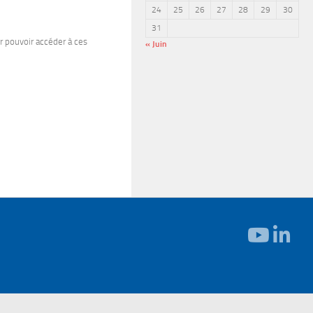
24
25
26
27
28
29
30
31
 pouvoir accéder à ces
« Juin