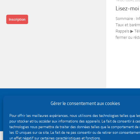
14 OCTOBRE 20
Lisez-moi
Sommaire : In
Inscription
Taux et barèm
Rappels ▶ Tél
fermer ou rédu
Politique de confidentialité
Gérer le consentement aux cookies
Gestion des cookies
Le site du service Urssaf Impact emploi association © 2026. Tous droits réservés.
Pour offrir les meilleures expériences, nous utilisons des technologies telles que le
Fièrement propulsé par
- Conçu par
Thème Hueman
pour stocker et/ou accéder aux informations des appareils. Le fait de consentir à ce
technologies nous permettra de traiter des données telles que le comportement de 
les ID uniques sur ce site. Le fait de ne pas consentir ou de retirer son consentemen
un effet négatif sur certaines caractéristiques et fonctions.