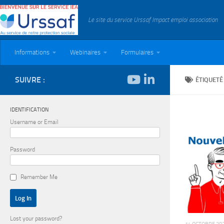
Skip to content
Le site du service Urssaf Impact emploi association
Informations
Webinaires
Formulaires
SUIVRE :
ÉTIQUETÉ
IDENTIFICATION
Username or Email
Password
Remember Me
Lost your password?