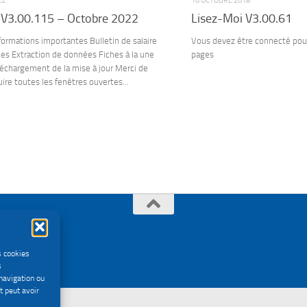
22
16 OCTOBRE 2018
 V3.00.115 – Octobre 2022
Lisez-Moi V3.00.61
formations importantes Bulletin de salaire
Vous devez être connecté pour
es Extraction de données Fiches à la une
pages
échargement de la mise à jour Merci de
ire toutes les fenêtres ouvertes...
s cookies
s
navigation ou
t peut avoir