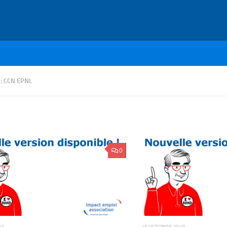
 :
CCN EPNL
0