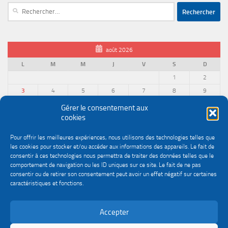
Rechercher :
août 2026
L
M
M
J
V
S
D
1
2
3
4
5
6
7
8
9
10
11
12
13
14
15
16
Gérer le consentement aux
cookies
17
18
19
20
21
22
23
24
25
26
27
28
29
30
Pour offrir les meilleures expériences, nous utilisons des technologies telles que
31
les cookies pour stocker et/ou accéder aux informations des appareils. Le fait de
« Juin
consentir à ces technologies nous permettra de traiter des données telles que le
comportement de navigation ou les ID uniques sur ce site. Le fait de ne pas
consentir ou de retirer son consentement peut avoir un effet négatif sur certaines
caractéristiques et fonctions.
Accepter
Politique de confidentialité
Gestion des cookies