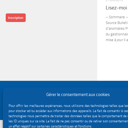
21 JUIN 2019
Lisez-moi
– Sommaire – 
Inscription
Source Bulleti
d’anomalies 
du gestionnai
mise à jour Il a.
Politique de confidentialité
Gérer le consentement aux cookies
Gestion des cookies
Le site du service Urssaf Impact emploi association © 2026. Tous droits réservés.
Pour offrir les meilleures expériences, nous utilisons des technologies telles que le
Fièrement propulsé par
- Conçu par
Thème Hueman
pour stocker et/ou accéder aux informations des appareils. Le fait de consentir à ce
technologies nous permettra de traiter des données telles que le comportement de 
les ID uniques sur ce site. Le fait de ne pas consentir ou de retirer son consentemen
un effet négatif sur certaines caractéristiques et fonctions.