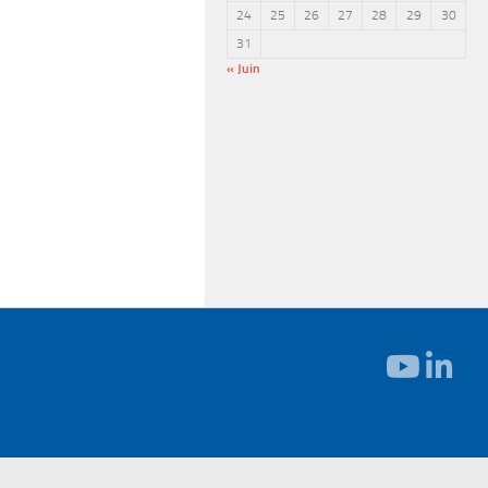
24
25
26
27
28
29
30
31
« Juin