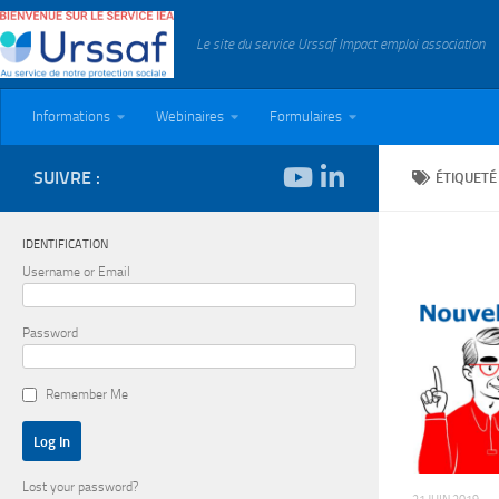
Skip to content
Le site du service Urssaf Impact emploi association
Informations
Webinaires
Formulaires
SUIVRE :
ÉTIQUETÉ
IDENTIFICATION
Username or Email
Password
Remember Me
Lost your password?