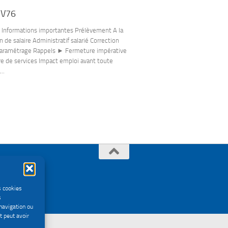
 V76
Informations importantes Prélèvement A la
n de salaire Administratif salarié Correction
Paramétrage Rappels ► Fermeture impérative
re de services Impact emploi avant toute
..
s cookies
s
navigation ou
t peut avoir