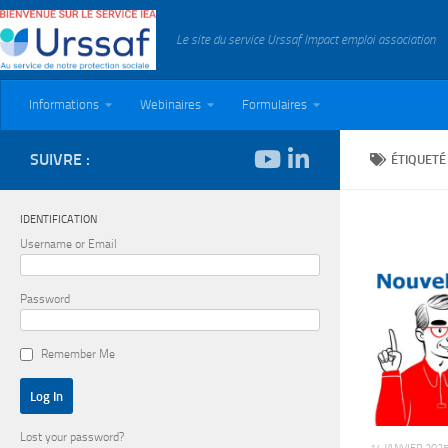
Skip to content
Le site du service Urssaf Impact emploi association
Informations
Webinaires
Formulaires
SUIVRE :
ÉTIQUETÉ
IDENTIFICATION
Username or Email
Password
Remember Me
Lost your password?