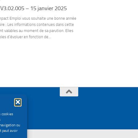
5
 V3.02.005 – 15 janvier 2025
act Emploi vous souhaite une bonne année
re : Les informations contenues dans cette
nt valables au moment de sa parution. Elles
les d’évoluer en fonction de...
s cookies
s
navigation ou
t peut avoir