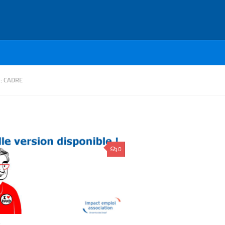
 :
CADRE
0