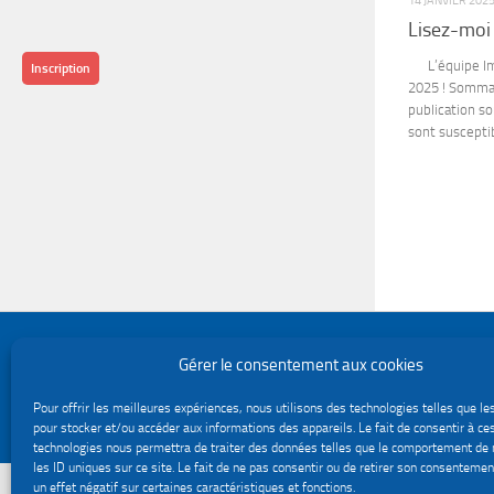
14 JANVIER 202
Lisez-moi
L’équipe Imp
Inscription
2025 ! Sommai
publication so
sont susceptib
Politique de confidentialité
Gérer le consentement aux cookies
Gestion des cookies
Le site du service Urssaf Impact emploi association © 2026. Tous droits réservés.
Pour offrir les meilleures expériences, nous utilisons des technologies telles que le
Fièrement propulsé par
- Conçu par
Thème Hueman
pour stocker et/ou accéder aux informations des appareils. Le fait de consentir à ce
technologies nous permettra de traiter des données telles que le comportement de 
les ID uniques sur ce site. Le fait de ne pas consentir ou de retirer son consentemen
un effet négatif sur certaines caractéristiques et fonctions.