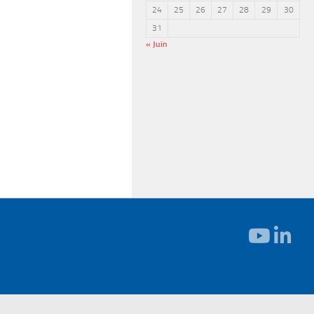
24
25
26
27
28
29
30
31
« Juin