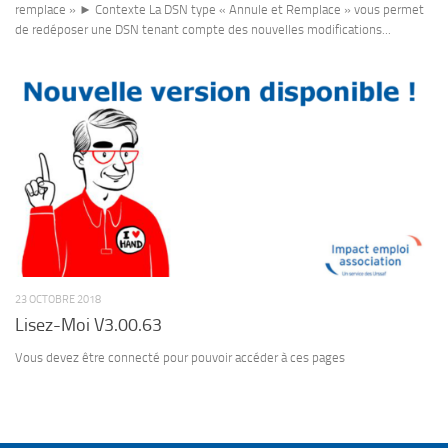
remplace » ► Contexte La DSN type « Annule et Remplace » vous permet
de redéposer une DSN tenant compte des nouvelles modifications...
23 OCTOBRE 2018
Lisez-Moi V3.00.63
Vous devez être connecté pour pouvoir accéder à ces pages