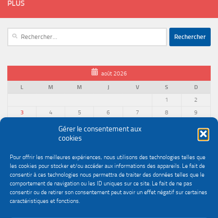
PLUS
Rechercher :
août 2026
L
M
M
J
V
S
D
1
2
3
4
5
6
7
8
9
10
11
12
13
14
15
16
Gérer le consentement aux
cookies
17
18
19
20
21
22
23
24
25
26
27
28
29
30
Pour offrir les meilleures expériences, nous utilisons des technologies telles que
31
les cookies pour stocker et/ou accéder aux informations des appareils. Le fait de
« Juin
consentir à ces technologies nous permettra de traiter des données telles que le
comportement de navigation ou les ID uniques sur ce site. Le fait de ne pas
consentir ou de retirer son consentement peut avoir un effet négatif sur certaines
caractéristiques et fonctions.