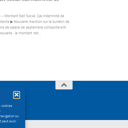
e – Montant Net Social. Cas Indemnité de
texte ▶ Nouvelle mention sur le bulletin de
etins de salaire de septembre comporteront
uvelle : le montant net...
s cookies
s
navigation ou
t peut avoir