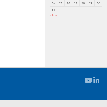
24
25
26
27
28
29
30
31
« Juin