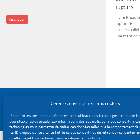
rupture
Fiche Pratiqu
Inscription
rupture ► Con
paie les bull
une mention no
Politique de confidentialité
Gérer le consentement aux cookies
Gestion des cookies
Le site du service Urssaf Impact emploi association © 2026. Tous droits réservés.
Pour offrir les meilleures expériences, nous utilisons des technologies telles que le
Fièrement propulsé par
- Conçu par
Thème Hueman
pour stocker et/ou accéder aux informations des appareils. Le fait de consentir à ce
technologies nous permettra de traiter des données telles que le comportement de 
les ID uniques sur ce site. Le fait de ne pas consentir ou de retirer son consentemen
un effet négatif sur certaines caractéristiques et fonctions.