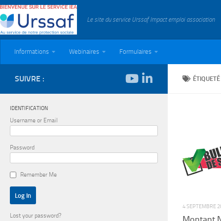
Skip to content
Le site du service Urssaf Impact emploi association
Informations
Webinaires
Formulaires
SUIVRE :
ÉTIQUETÉ
IDENTIFICATION
Username or Email
Password
Remember Me
4 SEPTEMBRE 2
Lost your password?
Montant N