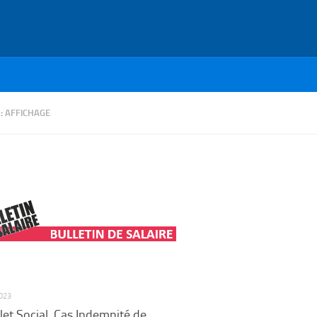
 :
AFFICHAGE
023
et Social. Cas Indemnité de