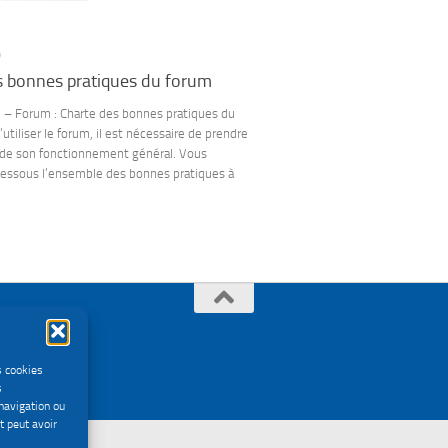
9
s bonnes pratiques du forum
e – Forum : Charte des bonnes pratiques du
utiliser le forum, il est nécessaire de prendre
de son fonctionnement général. Vous
dessous l’ensemble des bonnes pratiques à
s cookies
s
navigation ou
t peut avoir