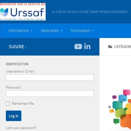
Skip to content
Le site du service Urssaf Impact emploi association
Informations
Webinaires
Formulaires
SUIVRE :
CATÉGORI
IDENTIFICATION
Username or Email
Password
Remember Me
Lost your password?