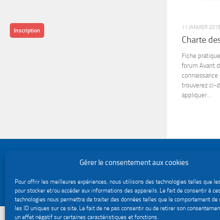
11 JANVIER 201
Inscription
Charte de
Fiche pratiqu
forum Avant d’
connaissance 
trouverez ci-
appliquer...
Politique de confidentialité
Gérer le consentement aux cookies
Gestion des cookies
Le site du service Urssaf Impact emploi association © 2026. Tous droits réservés.
Pour offrir les meilleures expériences, nous utilisons des technologies telles que le
Fièrement propulsé par
- Conçu par
Thème Hueman
pour stocker et/ou accéder aux informations des appareils. Le fait de consentir à ce
technologies nous permettra de traiter des données telles que le comportement de 
les ID uniques sur ce site. Le fait de ne pas consentir ou de retirer son consentemen
un effet négatif sur certaines caractéristiques et fonctions.