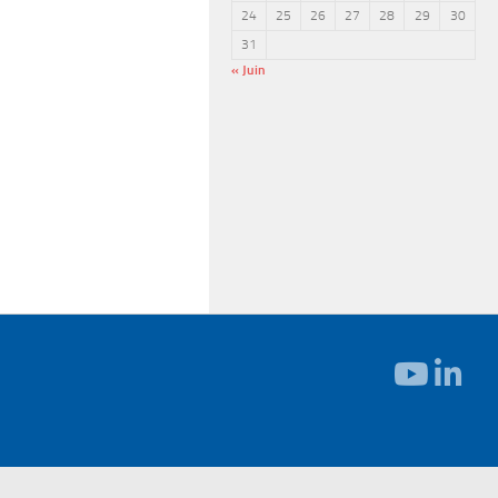
24
25
26
27
28
29
30
31
« Juin