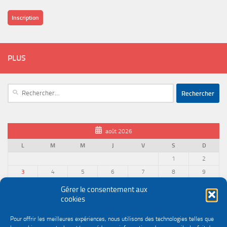
Inscription
PLUS
Rechercher :
août 2026
L
M
M
J
V
S
D
1
2
3
4
5
6
7
8
9
10
11
12
13
14
15
16
Gérer le consentement aux
cookies
17
18
19
20
21
22
23
24
25
26
27
28
29
30
Pour offrir les meilleures expériences, nous utilisons des technologies telles que
31