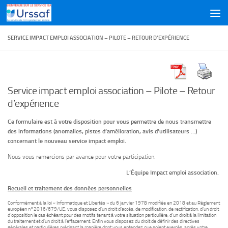
Skip to content
SERVICE IMPACT EMPLOI ASSOCIATION – PILOTE – RETOUR D’EXPÉRIENCE
Service impact emploi association – Pilote – Retour
d’expérience
Ce formulaire est à votre disposition pour vous permettre de nous transmettre
des informations (anomalies, pistes d’amélioration, avis d’utilisateurs …)
concernant le nouveau service impact emploi.
Nous vous remercions par avance pour votre participation.
L’Équipe Impact emploi association.
Recueil et traitement des données personnelles
Conformément à la loi « Informatique et Libertés » du 6 janvier 1978 modifiée en 2018 et au Règlement
européen n°2016/679/UE, vous disposez d’un droit d’accès, de modification, de rectification, d’un droit
d’opposition le cas échéant pour des motifs tenant à votre situation particulière, d’un droit à la limitation
du traitement et d’un droit à l’effacement. Enfin vous disposez du droit de définir des directives
générales et particulières précisant la manière dont vous entendez que soient exercés, après votre