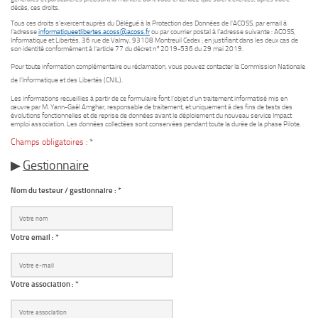
décès, ces droits.
Tous ces droits s’exercent auprès du Délégué à la Protection des Données de l’ACOSS, par email à
l’adresse
informatiqueetlibertes.acoss@acoss.fr
ou par courrier postal à l’adresse suivante : ACOSS,
Informatique et Libertés, 36 rue de Valmy, 93108 Montreuil Cedex ; en justifiant dans les deux cas de
son identité conformément à l’article 77 du décret n°2019-536 du 29 mai 2019.
Pour toute information complémentaire ou réclamation, vous pouvez contacter la Commission Nationale
de l’Informatique et des Libertés (CNIL).
Les informations recueillies à partir de ce formulaire font l’objet d’un traitement informatisé mis en
œuvre par M. Yann-Gaël Amghar, responsable de traitement, et uniquement à des fins de tests des
évolutions fonctionnelles et de reprise de données avant le déploiement du nouveau service Impact
emploi association. Les données collectées sont conservées pendant toute la durée de la phase Pilote.
Champs obligatoires :
*
▶
Gestionnaire
Nom du testeur / gestionnaire : *
Votre email : *
Votre association : *