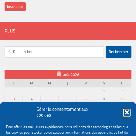
Inscription
PLUS
Rechercher :
août 2026
L
M
M
J
V
S
D
1
2
3
4
5
6
7
8
9
10
11
12
13
14
15
16
Gérer le consentement aux
cookies
17
18
19
20
21
22
23
24
25
26
27
28
29
30
Pour offrir les meilleures expériences, nous utilisons des technologies telles que
31
les cookies pour stocker et/ou accéder aux informations des appareils. Le fait de