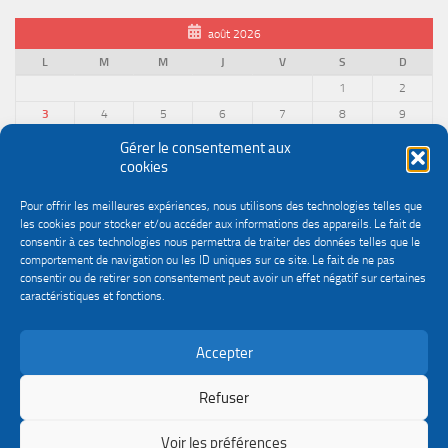
août 2026
L
M
M
J
V
S
D
1
2
3
4
5
6
7
8
9
10
11
12
13
14
15
16
Gérer le consentement aux
cookies
17
18
19
20
21
22
23
24
25
26
27
28
29
30
Pour offrir les meilleures expériences, nous utilisons des technologies telles que
31
les cookies pour stocker et/ou accéder aux informations des appareils. Le fait de
« Juin
consentir à ces technologies nous permettra de traiter des données telles que le
comportement de navigation ou les ID uniques sur ce site. Le fait de ne pas
consentir ou de retirer son consentement peut avoir un effet négatif sur certaines
caractéristiques et fonctions.
Accepter
Politique de confidentialité
Gestion des cookies
Le site du service Urssaf Impact emploi association © 2026. Tous droits réservés.
Refuser
Fièrement propulsé par
- Conçu par
Thème Hueman
Voir les préférences